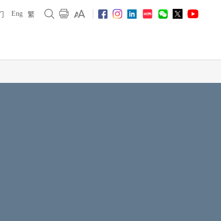
Eng
们
繁