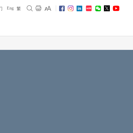
Eng
们
繁