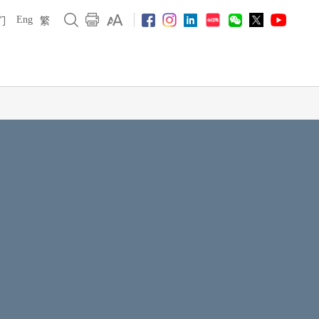
Eng
们
繁