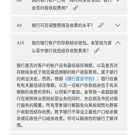
A8
我的银行帐户已有一段时间没有活动。银行
会否向我收取费用？
A9
银行可否调整费用及收费的水平？
A10
我的银行帐户的存款结余很低。金管局为甚
么容许银行就低结存收取费用？
银行是否对客户的帐户设有最低结存限额，以及是否对
存款结余低于指定最低限额的帐户收取费用，属于银行
的商业决定。然而，根据
《银行营运守则》
，银行应备
有有关最低结存限额，以及一旦帐户存款结余低于有关
限额的收费的资料，以供客户查阅。金管局一直鼓励银
行在按照商业原则经营业务的同时，亦应顾及市民对银
行服务的需要。所有零售银行都豁免向某些弱势社群客
户收取低结存收费。数字银行不得设立最低户口结余要
求或征收低户口结余收费。你可以联络你的银行了解详
情。