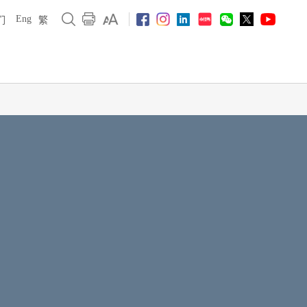
Eng
们
繁