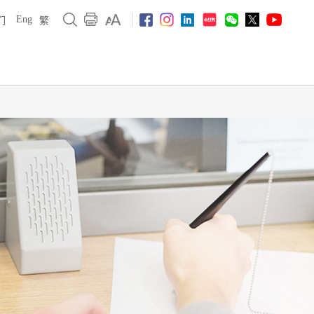
Eng
们
繁