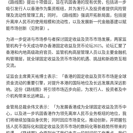
《路线图》提出十项倡议，旨在巩固香港的现有优势，包括进一步
吸引发行人以香港作为集资枢纽，并为发行人及投资者提供风险管
理及流动性管理工具；同时，《路线图》强调开拓新局面，包括提
升离岸人民币的使用规模和流动性，以及发展新一代金融基建以赋
能市场创新（见附录）。
为进一步促进与市场参与者探讨固定收益及货币市场发展，两家监
管机构于今天成功举办香港固定收益及货币论坛2025。论坛汇聚了
香港和内地高级政府官员、监管机构高层管理人员以及主要金融机
构管理层，就全球固定收益及货币市场的机遇、挑战和新趋势互相
交流。
证监会主席黄天祐博士表示：「香港的固定收益及货币市场是全球
资金流动的重要引擎，对提升本港的国际地位及长远发展具深远影
响。这份《路线图》将引领市场迈步向前，为发行人、投资者及中
介机构带来长远裨益。」
金管局总裁余伟文表示：「为发展香港成为全球固定收益及货币中
心，以及进一步巩固香港作为领先离岸人民币业务枢纽的地位，我
们将继续加强自身优势；同时因应市场变化，推动创新，并把握包
括人民币国际化和固定收益及货币市场的数码化等新趋势所带来的