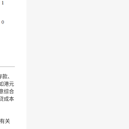
存款、
如港元
意综合
贷成本
此有关