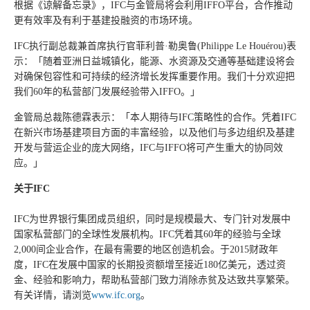
根据《谅解备忘录》，IFC与金管局将会利用IFFO平台，合作推动
更有效率及有利于基建投融资的市场环境。
IFC执行副总裁兼首席执行官菲利普·勒奥鲁(Philippe Le Houérou)表
示：「随着亚洲日益城镇化，能源、水资源及交通等基础建设将会
对确保包容性和可持续的经济增长发挥重要作用。我们十分欢迎把
我们60年的私营部门发展经验带入IFFO。」
金管局总裁陈德霖表示：「本人期待与IFC策略性的合作。凭着IFC
在新兴市场基建项目方面的丰富经验，以及他们与多边组织及基建
开发与营运企业的庞大网络，IFC与IFFO将可产生重大的协同效
应。」
关于
IFC
IFC为世界银行集团成员组织，同时是规模最大、专门针对发展中
国家私营部门的全球性发展机构。IFC凭着其60年的经验与全球
2,000间企业合作，在最有需要的地区创造机会。于2015财政年
度，IFC在发展中国家的长期投资额增至接近180亿美元，透过资
金、经验和影响力，帮助私营部门致力消除赤贫及达致共享繁荣。
有关详情，请浏览
www.ifc.org
。