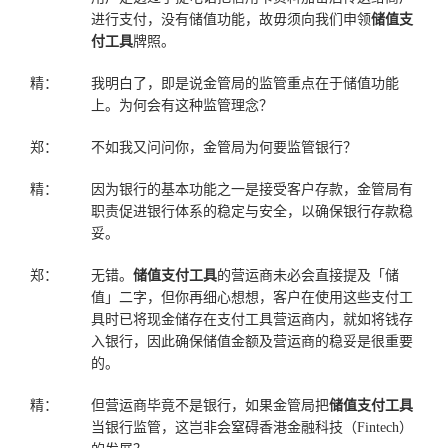
进行支付，没有储值功能，故毋须向我们申领
储值支
付工具
牌照。
精：
我明白了，即是说金管局的监管重点在于储值功能
上。为何会有这种监管理念？
郑：
不如我又问问你，金管局为何要监管银行？
精：
因为银行的基本功能之一是接受客户存款，金管局有
职责促进银行体系的稳定与安全，以确保银行存款稳
妥。
郑：
无错。
储值支付工具
的营运商未必会直接提及「储
值」二字，但你再细心想想，客户在使用这些支付工
具时已将现金储存在支付工具营运商内，就如将钱存
入银行，因此确保储值金额及营运商的稳妥是很重要
的。
精：
但营运商毕竟不是银行，如果金管局把
储值支付工具
当银行监管，这岂非会窒碍香港金融科技（Fintech）