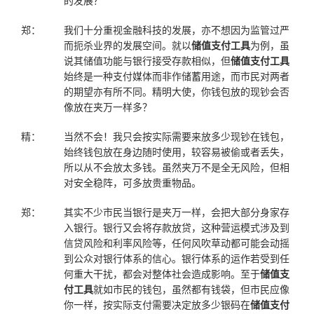
的发展？
郑：
我们十分重视金融科技的发展，亦不想因为监管过严
而扼杀业界的发展空间。就以
储值支付工具
为例，虽
说其储值功能与银行接受存款相似，但
储值支付工具
始终是一种支付媒体而非作储蓄用途，而市民对两者
的期望亦有所不同。精明大使，你钱包放的现钞会否
像放在夹万一样多？
精：
当然不会！我只会按实际需要来放多少现钞在钱包，
始终钱包放在身边随时使用，较容易被偷或者丢失，
所以从不会放太多钱。虽然夹万不是全无风险，但相
对安全稳阵，可多放贵重物品。
郑：
其实不少市民当银行是夹万一样，会把大部分身家存
入银行。银行又会将存款放贷，这种营运模式涉及到
信贷风险和利率风险等，任何风吹草动都可能会动摇
到公众对银行体系的信心。银行体系的运作若受到任
何重大干扰，都会对整体社会造成影响。至于
储值支
付工具
就如市民的钱包，虽然都有钱袋，但市民应像
你一样，按实际支付需要决定放多少银码在
储值支付