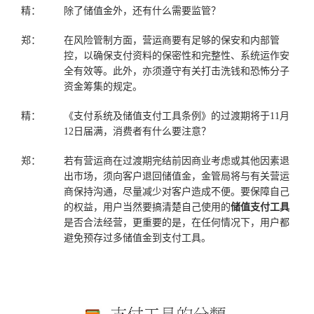
精：
除了储值金外，还有什么需要监管？
郑：
在风险管制方面，营运商要有足够的保安和内部管
控，以确保支付资料的保密性和完整性、系统运作安
全有效等。此外，亦须遵守有关打击洗钱和恐怖分子
资金筹集的规定。
精：
《支付系统及储值支付工具条例》的过渡期将于11月
12日届满，消费者有什么要注意？
郑：
若有营运商在过渡期完结前因商业考虑或其他因素退
出市场，须向客户退回储值金，金管局将与有关营运
商保持沟通，尽量减少对客户造成不便。要保障自己
的权益，用户当然要搞清楚自己使用的
储值支付工具
是否合法经营，更重要的是，在任何情况下，用户都
避免预存过多储值金到支付工具。