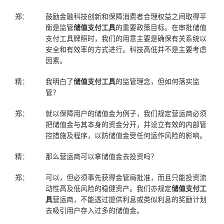
郑：
鼓励金融科技创新和保障消费者合理权益之间取得平
衡是监管
储值支付工具
的重要政策目标。在审批储值
支付工具牌照时，我们的用意主要是确保有关系统以
安全和有效率的方式进行。科技高低并不是主要考虑
因素。
精：
我明白了
储值支付工具
的监管理念，但如何落实监
管？
郑：
就以保障用户的储值金为例子，我们规定营运商必须
把储值金与其本身的资金分开，并设立有效的内部管
控措施及程序，以防储值金受任何运作风险的影响。
精：
那么营运商可以拿储值金去投资吗？
郑：
可以，但必须事先获得金管局批准，而且只能投资流
动性高及低风险的稳健资产。我们亦规定
储值支付工
具
营运商，不能透过提供利息或类似利息的奖励计划
去吸引用户存入过多的储值金。