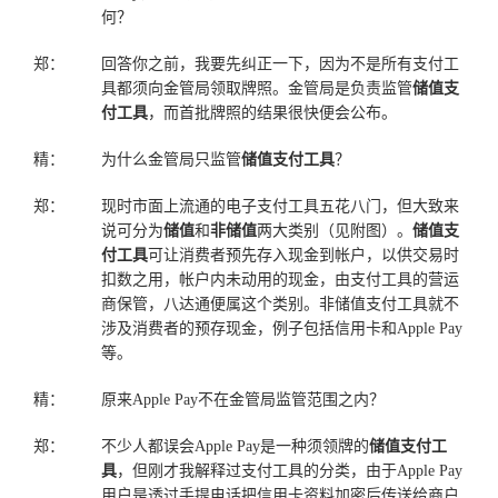
何？
郑：
回答你之前，我要先纠正一下，因为不是所有支付工
具都须向金管局领取牌照。金管局是负责监管
储值支
付工具
，而首批牌照的结果很快便会公布。
精：
为什么金管局只监管
储值支付工具
？
郑：
现时市面上流通的电子支付工具五花八门，但大致来
说可分为
储值
和
非储值
两大类别（见附图）。
储值支
付工具
可让消费者预先存入现金到帐户，以供交易时
扣数之用，帐户内未动用的现金，由支付工具的营运
商保管，八达通便属这个类别。非储值支付工具就不
涉及消费者的预存现金，例子包括信用卡和Apple Pay
等。
精：
原来Apple Pay不在金管局监管范围之内？
郑：
不少人都误会Apple Pay是一种须领牌的
储值支付工
具
，但刚才我解释过支付工具的分类，由于Apple Pay
用户是透过手提电话把信用卡资料加密后传送给商户