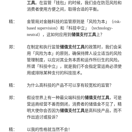
工具
。在监管「钱包」的时候，我们会在防范风险和
消费者使用方便之间，取得合适的平衡。
精：
金管局对金融科技的监管原则是「风险为本」（risk-
based supervision）和「科技中立」（technology-
neutral），这如何应用到
储值支付工具
上？
郑：
在制定和执行监管
储值支付工具
的政策时，我们会采
用「风险为本」的原则，确保持牌人设立适当的风险
管理制度，以应对其业务本质和运作所衍生的风险。
所谓「科技中立」，就是我们不会指定营运商必须使
用或排除某种支付的科技技术。
精：
为什么高科技的产品不可以享有较宽松的监管？
郑：
假设世界上有一种最尖端科技的
储值支付工具
，可是
营运商经营不善而倒闭，消费者的储值金不见了，精
明大使你会否因为
储值支付工具
是高科技产品，而不
作出追讨或投诉？
精：
以我的性格就当然不会！