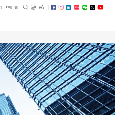
Eng
们
繁