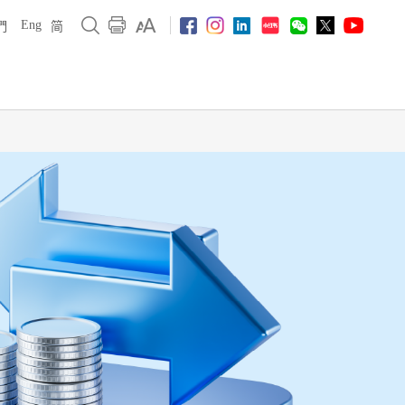
Eng
們
简