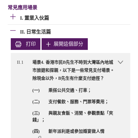
常見應用場景
I. 置業入伙篇
II. 日常生活篇
打印
展開這個部分
II.1
場景4. 香港市民B先生不時到大灣區內地城
市旅遊和探親，以下是一些常見支付場景。
除現金以外，B先生有什麼支付途徑？
(一) 乘搭公共交通、打車；
(二) 支付餐飲、服務、門票等費用；
(三) 與親友食飯、消閒、參觀景點「夾
錢」；
(四) 新年派利是或參加婚宴做人情