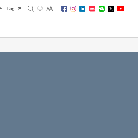
Eng
們
简