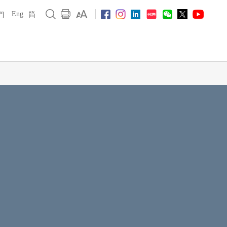
Eng
們
简