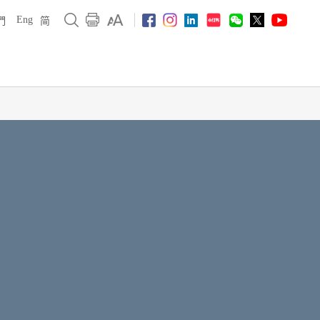
Eng
們
简