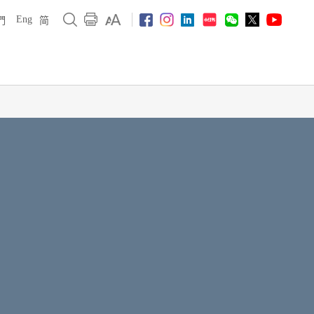
Eng
們
简