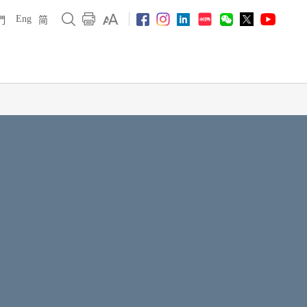
Eng
們
简