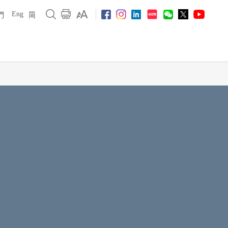
Eng
們
简