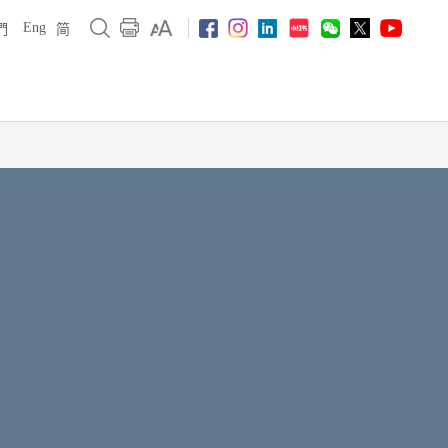
Eng
們
简