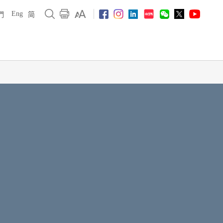
Eng
們
简