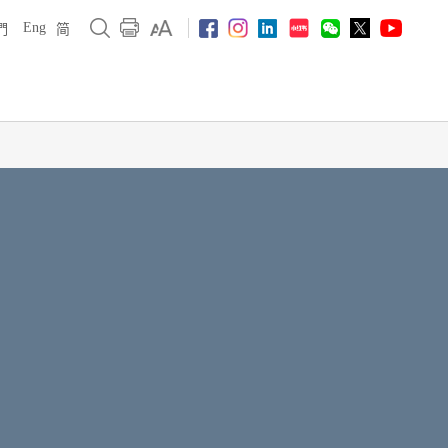
Eng
們
简