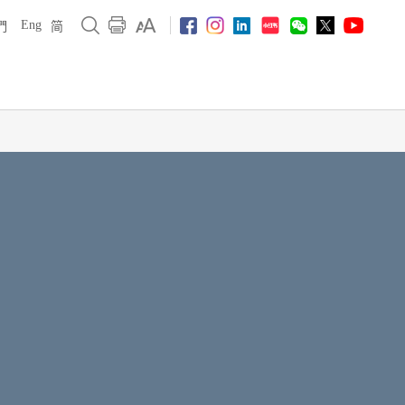
Eng
們
简