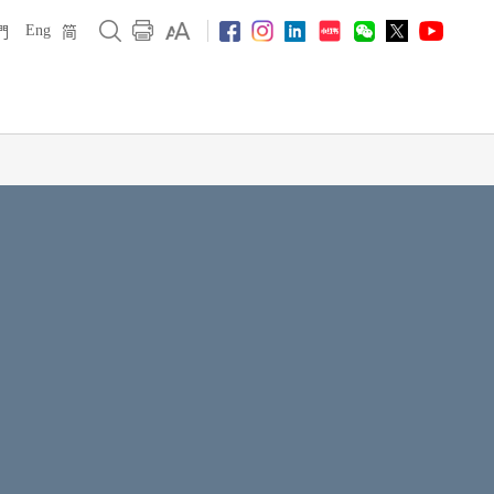
Eng
們
简