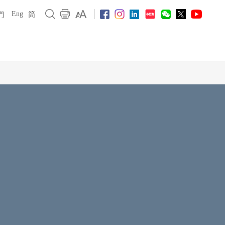
Eng
們
简