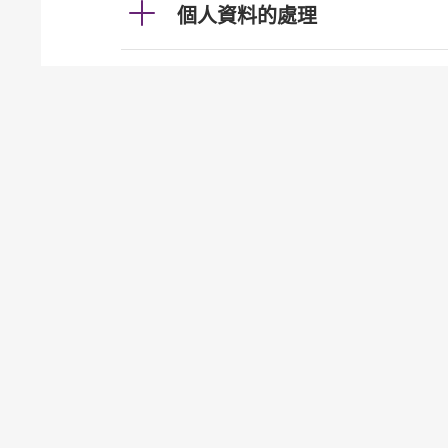
個人資料的處理
利率及匯率
投資服務
發牌事宜（認可機構證券業務
貸款
按揭
加強櫃員機服務的保安措施