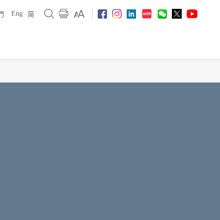
Eng
們
简