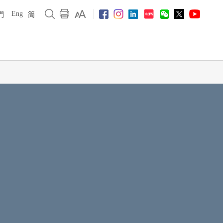
Eng
們
简