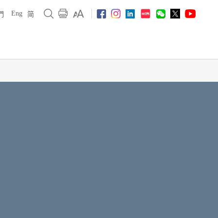
Eng
們
简