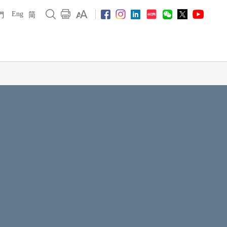
Eng
們
简