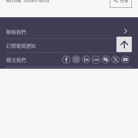
分享
修訂日期 : 2026年07月02日
聯絡我們
訂閱電郵通知
關注我們
常用資料
公開資料
無障礙瀏覽
年度整合開放數據計劃（包含空間數據計劃）
平等機會
私隱政策聲明
保安資料
網頁指南
使用條款及條件
符合萬維網聯盟有關無障礙網頁設計指引中2A級別的要求
無障礙網頁嘉許計劃
香港品牌
防貪諮詢服務(CPAS)
© 2026 年香港金融管理局。版權所有。