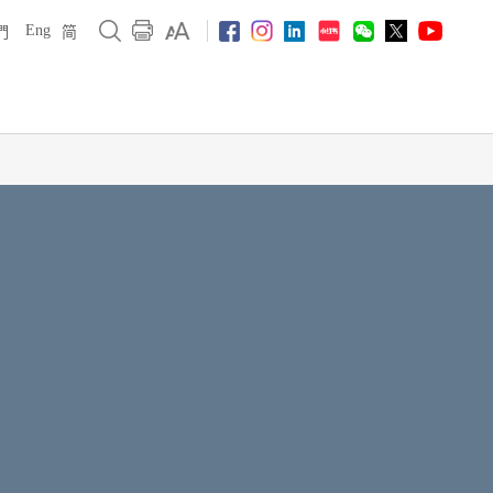
Eng
們
简