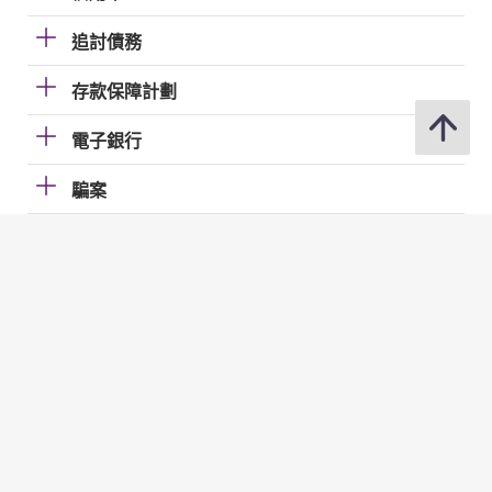
追討債務
存款保障計劃
電子銀行
騙案
轉帳
個人資料的處理
利率及匯率
投資服務
發牌事宜（認可機構證券業務員工）
貸款