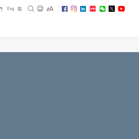
Eng
們
简