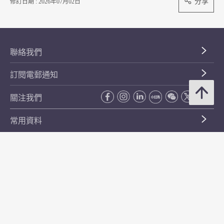
分享
修訂日期 : 2026年07月02日
聯絡我們
訂閱電郵通知
關注我們
常用資料
公開資料
無障礙瀏覽
年度整合開放數據計劃（包含空間數據計劃）
平等機會
私隱政策聲明
保安資料
網頁指南
使用條款及條件
符合萬維網聯盟有關無障礙網頁設計指引中2A級別的要求
無障礙網頁嘉許計劃
香港品牌
防貪諮詢服務(CPAS)
© 2026 年香港金融管理局。版權所有。