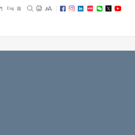
Eng
們
简