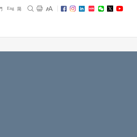
Eng
們
简