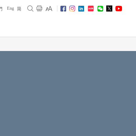
Eng
們
简