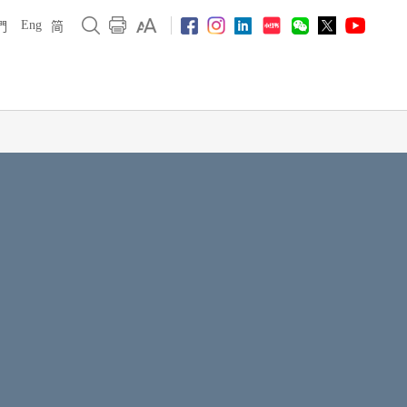
Eng
們
简