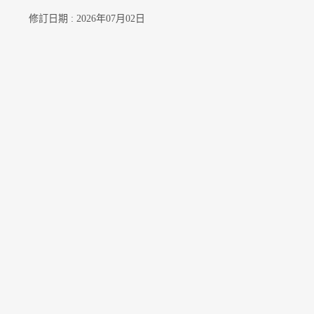
修訂日期 : 2026年07月02日
聯絡我們
訂閱電郵通知
關注我們
公開資料
無障礙瀏覽
年度整合開