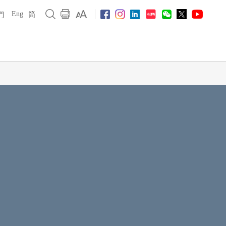
Eng
們
简