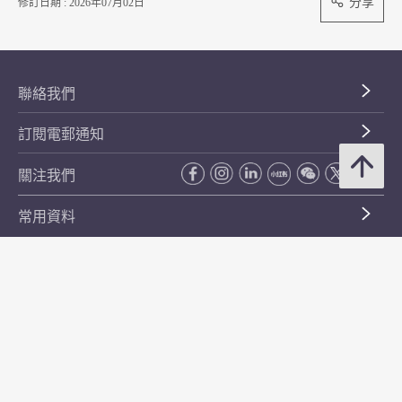
分享
修訂日期 : 2026年07月02日
聯絡我們
訂閱電郵通知
關注我們
常用資料
公開資料
無障礙瀏覽
年度整合開放數據計劃（包含空間數據計劃）
平等機會
私隱政策聲明
保安資料
網頁指南
使用條款及條件
符合萬維網聯盟有關無障礙網頁設計指引中2A級別的要求
無障礙網頁嘉許計劃
香港品牌
防貪諮詢服務(CPAS)
© 2026 年香港金融管理局。版權所有。