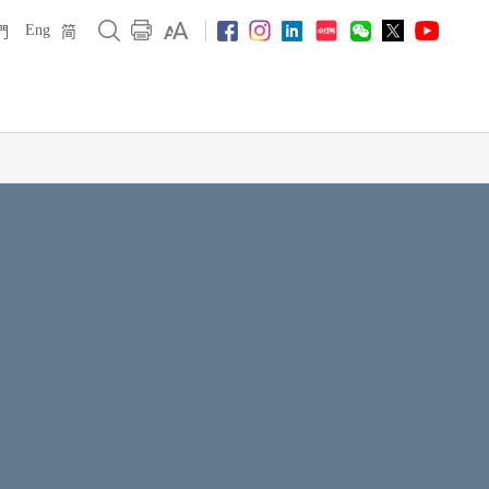
Eng
們
简