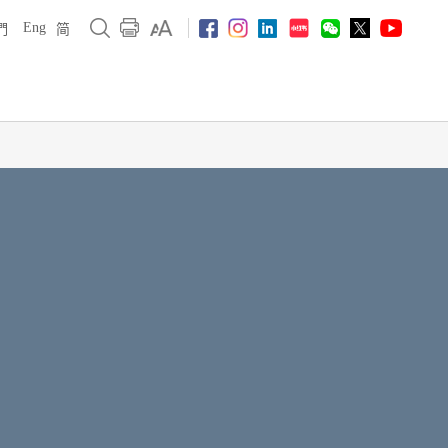
Eng
們
简