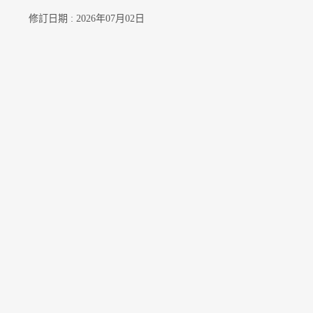
修訂日期 : 2026年07月02日
聯絡我們
訂閱電郵通知
關注我們
公開資料
無障礙瀏覽
年度整合開