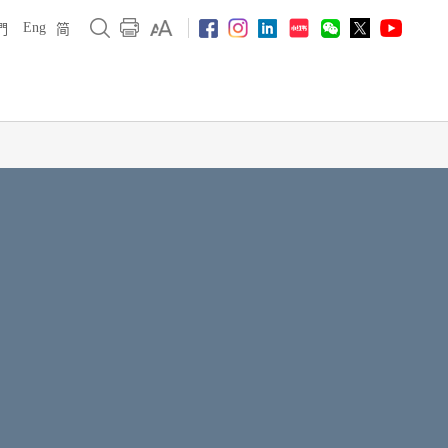
Eng
們
简