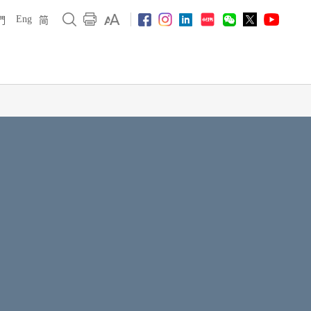
Eng
們
简