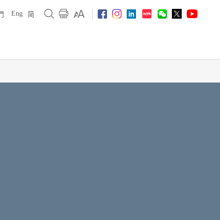
Eng
們
简