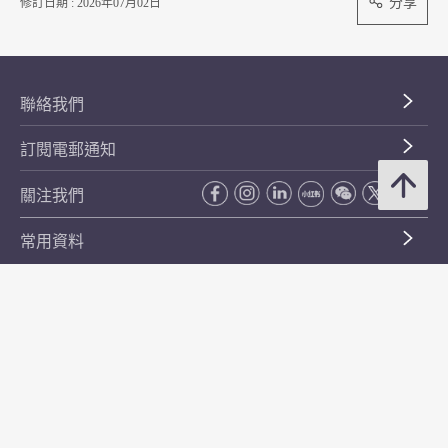
分享
修訂日期 : 2026年07月02日
聯絡我們
訂閱電郵通知
關注我們
常用資料
公開資料
無障礙瀏覽
年度整合開放數據計劃（包含空間數據計劃）
平等機會
私隱政策聲明
保安資料
網頁指南
使用條款及條件
符合萬維網聯盟有關無障礙網頁設計指引中2A級別的要求
無障礙網頁嘉許計劃
香港品牌
防貪諮詢服務(CPAS)
© 2026 年香港金融管理局。版權所有。