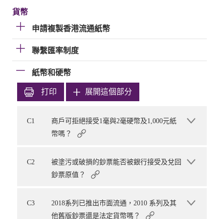
貨幣
申請複製香港流通紙幣
聯繫匯率制度
紙幣和硬幣
打印
展開這個部分
C1
商戶可拒絕接受1毫與2毫硬幣及1,000元紙
幣嗎？
C2
被塗污或破損的鈔票能否被銀行接受及兌回
鈔票原值？
C3
2018系列已推出市面流通，2010 系列及其
他舊版鈔票還是法定貨幣嗎？