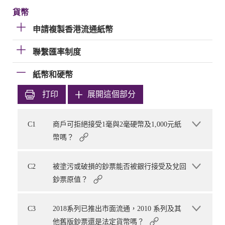
貨幣
申請複製香港流通紙幣
聯繫匯率制度
紙幣和硬幣
打印
展開這個部分
C1
商戶可拒絕接受1毫與2毫硬幣及1,000元紙
幣嗎？
C2
被塗污或破損的鈔票能否被銀行接受及兌回
鈔票原值？
C3
2018系列已推出市面流通，2010 系列及其
他舊版鈔票還是法定貨幣嗎？