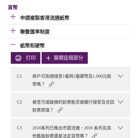
貨幣
申請複製香港流通紙幣
聯繫匯率制度
紙幣和硬幣
打印
展開這個部分
C1
商戶可拒絕接受1毫與2毫硬幣及1,000元紙
幣嗎？
C2
被塗污或破損的鈔票能否被銀行接受及兌回
鈔票原值？
C3
2018系列已推出市面流通，2010 系列及其
他舊版鈔票還是法定貨幣嗎？