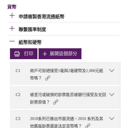
貨幣
申請複製香港流通紙幣
聯繫匯率制度
紙幣和硬幣
打印
展開這個部分
C1
商戶可拒絕接受1毫與2毫硬幣及1,000元紙
幣嗎？
C2
被塗污或破損的鈔票能否被銀行接受及兌回
鈔票原值？
C3
2018系列已推出市面流通，2010 系列及其
他舊版鈔票還是法定貨幣嗎？